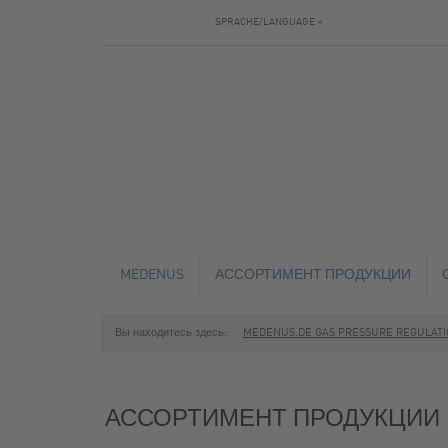
SPRACHE/LANGUAGE »
MEDENUS
АССОРТИМЕНТ ПРОДУКЦИИ
Вы находитесь здесь:
MEDENUS.DE GAS PRESSURE REGULATIO
NEWS
РЕГУЛЯТОРЫ ДАВЛЕНИЯ ГАЗА
ПРЕДОХРАНИТЕЛЬНО-ЗАПОРНЫЕ 
АССОРТИМЕНТ ПРОДУКЦИИ
ПРЕДОХРАНИТЕЛЬНО-СБРОСНЫЕ 