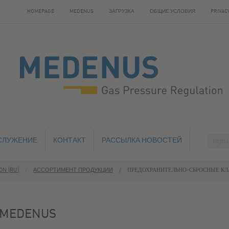
HOMEPAGE
MEDENUS
ЗАГРУЗКА
ОБЩИЕ УСЛОВИЯ
PRIVAC
СЛУЖЕНИЕ
КОНТАКТ
РАССЫЛКА НОВОСТЕЙ
N (RU)
АССОРТИМЕНТ ПРОДУКЦИИ
ПРЕДОХРАНИТЕЛЬНО-СБРОСНЫЕ КЛ
TECHNICAL CHANGE (KOPIE)
ОТЕЛИ ПОБЛИЗОСТИ
КЛАПАНЫ (ПЗК)
 MEDENUS
КЛАПАНЫ (ПСК)