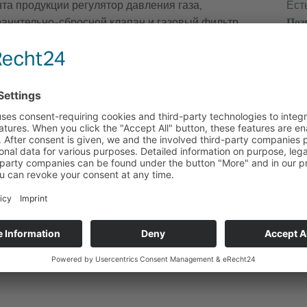
Ест
та продукции регулятор давления газа,
Поз
анительно-сбросной клапан и газовый фильтр
СНЫЕ КЛАПАНА