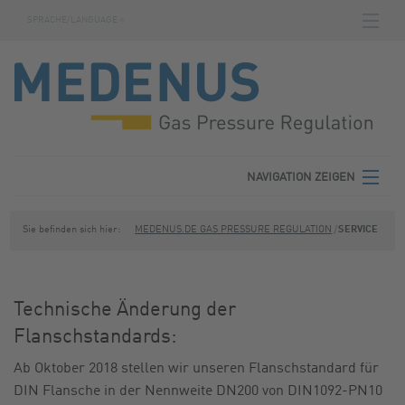
SPRACHE/LANGUAGE »
NAVIGATION ZEIGEN
STARTSEITE
DOWNLOADS
FABRIKNUMMERNSUCHE
AGB
NAVIGATION ZEIGEN
KONTAKT
MEDENUS
Sie befinden sich hier:
MEDENUS.DE GAS PRESSURE REGULATION
SERVICE
DATENSCHUTZ
PRODUKTBEREICHE
IMPRESSUM
Technische Änderung der
SERVICE
Flanschstandards:
DOWNLOADS
Ab Oktober 2018 stellen wir unseren Flanschstandard für
DIN Flansche in der Nennweite DN200 von DIN1092-PN10
KONTAKT