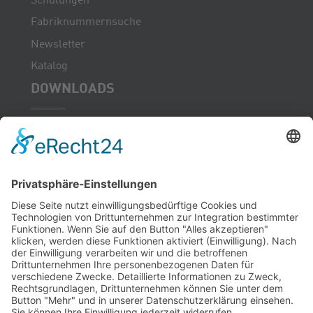
Schulungen
Fabriknummernsuche
Newsletter
Katalog
DOWNLOADS
KONTAKT
Übernachtungsmöglichkeiten
KARRIERE
Ausbildung