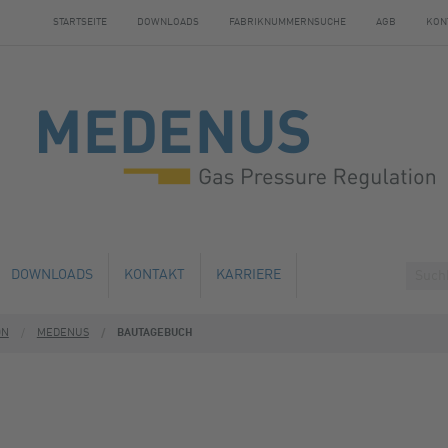
STARTSEITE
DOWNLOADS
FABRIKNUMMERNSUCHE
AGB
KON
DOWNLOADS
KONTAKT
KARRIERE
ON
MEDENUS
BAUTAGEBUCH
HE ÄNDERUNG
ÜBERNACHTUNGSMÖGLICHKEITEN
AUSBILDUNG
ND WARTUNG
EN