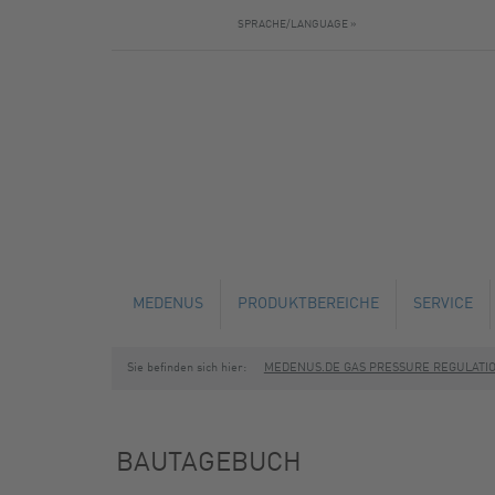
SPRACHE/LANGUAGE »
MEDENUS
PRODUKTBEREICHE
SERVICE
Sie befinden sich hier:
MEDENUS.DE GAS PRESSURE REGULATI
AKTUELLES
GASDRUCKREGLER
TECHNISC
BAUTAGEBUCH
SICHERHEITSABSPERRVENTILE
SERVICE U
BAUTAGEBUCH
SICHERHEITSABBLASEVENTILE
SCHULUNG