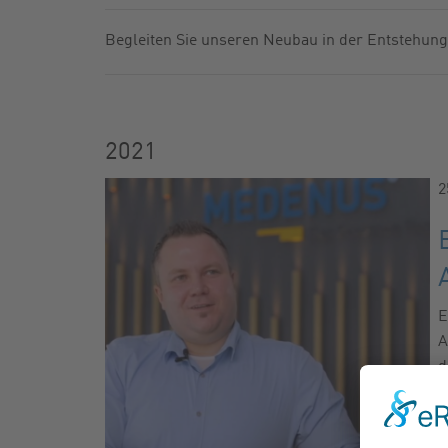
GASFILTER
FABRIKNU
Begleiten Sie unseren Neubau in der Entstehung
KUGELHÄHNE
NEWSLETT
ZUBEHÖR
KATALOG
2021
2
E
A
d