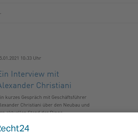
MMERNSUCHE
.
ER
5.01.2021 10:33
Uhr
Ein Interview mit
Alexander Christiani
in kurzes Gespräch mit Geschäftsführer
lexander Christiani über den Neubau und
en aktuellen Stand der Dinge.
…