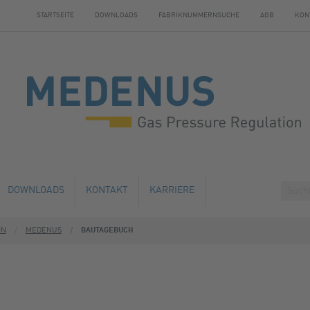
STARTSEITE
DOWNLOADS
FABRIKNUMMERNSUCHE
AGB
KON
DOWNLOADS
KONTAKT
KARRIERE
ON
MEDENUS
BAUTAGEBUCH
HE ÄNDERUNG
ÜBERNACHTUNGSMÖGLICHKEITEN
AUSBILDUNG
ND WARTUNG
EN