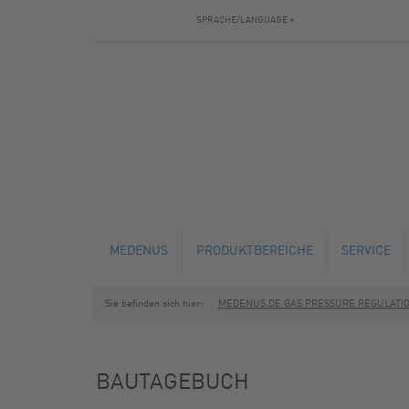
SPRACHE/LANGUAGE »
MEDENUS
PRODUKTBEREICHE
SERVICE
Sie befinden sich hier:
MEDENUS.DE GAS PRESSURE REGULATI
AKTUELLES
GASDRUCKREGLER
TECHNISC
BAUTAGEBUCH
SICHERHEITSABSPERRVENTILE
SERVICE U
BAUTAGEBUCH
SICHERHEITSABBLASEVENTILE
SCHULUNG