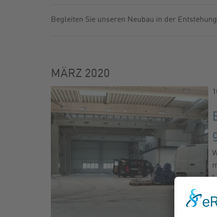
GASFILTER
FABRIKNU
Begleiten Sie unseren Neubau in der Entstehung
KUGELHÄHNE
NEWSLETT
ZUBEHÖR
KATALOG
MÄRZ 2020
1
W
m
L
k