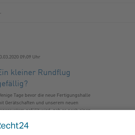
MMERNSUCHE
.
ER
0.03.2020 09:09
Uhr
Ein kleiner Rundflug
gefällig?
enige Tage bevor die neue Fertigungshalle
it Gerätschaften und unserem neuen
agersystem gefüllt wird, gab es noch einen
leinen Rundflug durch die Halle.